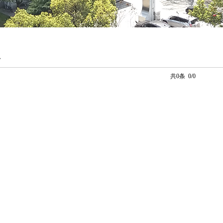
息
共0条 0/0